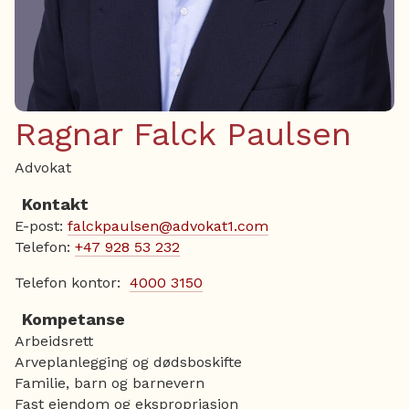
Ragnar Falck Paulsen
Advokat
Kontakt
E-post:
falckpaulsen@advokat1.com
Telefon:
+47 928 53 232
Telefon kontor:
4000 3150
Kompetanse
Arbeidsrett
Arveplanlegging og dødsboskifte
Familie, barn og barnevern
Fast eiendom og ekspropriasjon