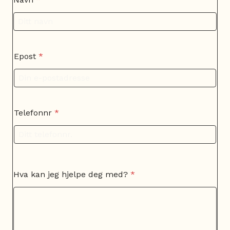
e
d
?
E
p
o
Epost
*
s
t
T
e
l
e
Telefonnr
*
f
o
n
n
r
Hva kan jeg hjelpe deg med?
*