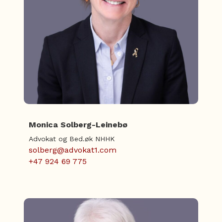
Monica Solberg-Leinebø
Advokat og Bed.øk NHHK
solberg@advokat1.com
+47 924 69 775